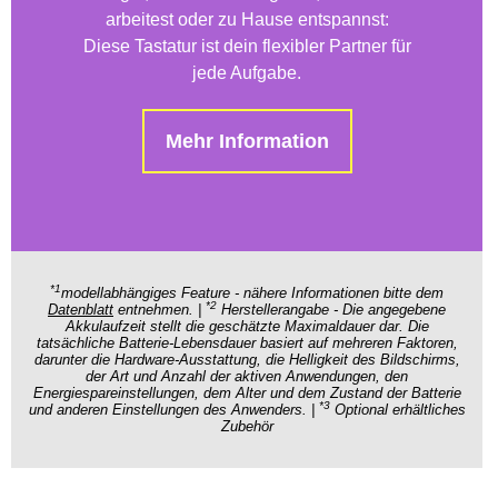
arbeitest oder zu Hause entspannst:
Diese Tastatur ist dein flexibler Partner für
jede Aufgabe.
Mehr Information
*1
modellabhängiges Feature - nähere Informationen bitte dem
*2
Datenblatt
entnehmen. |
Herstellerangabe - Die angegebene
Akkulaufzeit stellt die geschätzte Maximaldauer dar. Die
tatsächliche Batterie-Lebensdauer basiert auf mehreren Faktoren,
darunter die Hardware-Ausstattung, die Helligkeit des Bildschirms,
der Art und Anzahl der aktiven Anwendungen, den
Energiespareinstellungen, dem Alter und dem Zustand der Batterie
*3
und anderen Einstellungen des Anwenders. |
Optional erhältliches
Zubehör