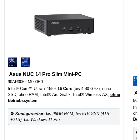
Asus NUC 14 Pro Slim Mini-PC
90AR0062-M000E0
Intel® Core™ Ultra 7 155H
16-Core
(bis 4.80 GHz), ohne
As
SSD, ohne RAM, Intel® Arc Grafik, Intel® Wireless-AX,
ohne
Betriebssystem
90
Int
ohn
⚙
Konfigurierbar:
bis 96GB RAM, bis 6TB SSD (4TB
Bet
+2TB), bis Windows 11 Pro
+2