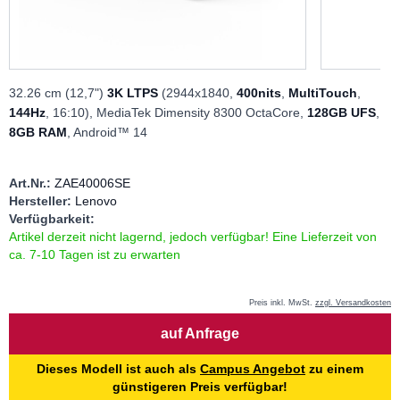
32.26 cm (12,7")
3K LTPS
(2944x1840,
400nits
,
MultiTouch
,
144Hz
, 16:10), MediaTek Dimensity 8300 OctaCore,
128GB UFS
,
8GB RAM
, Android™ 14
Art.Nr.:
ZAE40006SE
Hersteller:
Lenovo
Verfügbarkeit:
Artikel derzeit nicht lagernd, jedoch verfügbar! Eine Lieferzeit von
ca. 7-10 Tagen ist zu erwarten
Preis inkl. MwSt.
zzgl. Versandkosten
Menge
auf Anfrage
Dieses Modell ist auch als
Campus Angebot
zu einem
günstigeren Preis verfügbar!