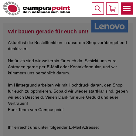
Wir bauen gerade für euch um!
Aktuell ist die Bestellfunktion in unserem Shop vorübergehend
deaktiviert.
Natürlich sind wir weiterhin für euch da: Schickt uns eure
Anfragen gerne per E-Mail oder Kontaktformular, und wir
kümmern uns persönlich darum.
Im Hintergrund arbeiten wir mit Hochdruck daran, den Shop
für euch zu optimieren. Sobald wir wieder startklar sind, geben
wir euch Bescheid. Vielen Dank für eure Geduld und euer
Vertrauen!
Euer Team von Campuspoint
Ihr erreicht uns unter folgender E-Mail Adresse: