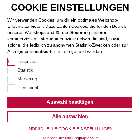
COOKIE EINSTELLUNGEN
Features wie langer Akkulaufzeit, vollumfänglicher Stift-
Unterstützung und robuster Verarbeitung dank Alu-Gehäuse
bieten sie die nötige Unterstützung für ein
smoothes
Wir verwenden Cookies, um dir ein optimales Webshop-
Lernerlebnis
. Egal, ob du auf Bildungsressourcen zugreifst,
Erlebnis zu bieten. Dazu zählen Cookies, die für den Betrieb
Präsentationen erstellst oder Notizen organisierst, Lenovo
unseres Webshops und für die Steuerung unserer
kommerziellen Unternehmensziele notwendig sind, sowie
Tablets sind die ideale Lösung für dich in der Schule und
solche, die lediglich zu anonymen Statistik-Zwecken oder zur
beim Lernen.
Anzeige personalisierter Inhalte genutzt werden.
Tablets mit Tastatur und Windows-Funktionalität
Essenziell
Statistik
Lenovo Tablets sind nicht nur wegen ihrer Leistung und
ihres Styles bemerkenswert, sondern auch wegen ihrer
Marketing
Kompatibilität mit Tastaturen
und, im Fall des IdeaPad
Funktional
Duet, der nahtlosen Integration von Windows. Diese
Features machen sie zu den perfekten Begleitern für
Auswahl bestätigen
Studierende und Schüler:innen, die ein gutes Arbeits- und
Lernerlebnis wünschen. Die Tastaturfunktion macht Lenovo
Alle auswählen
Tablets zu einem echten
Ersatz für herkömmliche Laptops
und ermöglichen dir eine bequeme und effiziente
INDIVIDUELLE COOKIE EINSTELLUNGEN
Arbeitsweise.
Datenschutzerklärung
|
Impressum