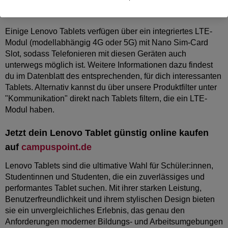
Kann man mit einem Lenovo Tablet telefonieren?
Einige Lenovo Tablets verfügen über ein integriertes LTE-
Modul (modellabhängig 4G oder 5G) mit Nano Sim-Card
Slot, sodass Telefonieren mit diesen Geräten auch
unterwegs möglich ist. Weitere Informationen dazu findest
du im Datenblatt des entsprechenden, für dich interessanten
Tablets. Alternativ kannst du über unsere Produktfilter unter
"Kommunikation" direkt nach Tablets filtern, die ein LTE-
Modul haben.
Jetzt dein Lenovo Tablet günstig online kaufen
auf
campuspoint.de
Lenovo Tablets sind die ultimative Wahl für Schüler:innen,
Studentinnen und Studenten, die ein zuverlässiges und
performantes Tablet suchen. Mit ihrer starken Leistung,
Benutzerfreundlichkeit und ihrem stylischen Design bieten
sie ein unvergleichliches Erlebnis, das genau den
Anforderungen moderner Bildungs- und Arbeitsumgebungen