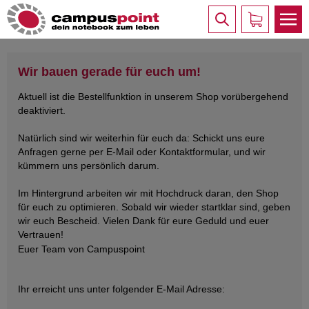
Wir bauen gerade für euch um!
Aktuell ist die Bestellfunktion in unserem Shop vorübergehend
deaktiviert.
Natürlich sind wir weiterhin für euch da: Schickt uns eure
Anfragen gerne per E-Mail oder Kontaktformular, und wir
kümmern uns persönlich darum.
Im Hintergrund arbeiten wir mit Hochdruck daran, den Shop
für euch zu optimieren. Sobald wir wieder startklar sind, geben
wir euch Bescheid. Vielen Dank für eure Geduld und euer
Vertrauen!
Euer Team von Campuspoint
Ihr erreicht uns unter folgender E-Mail Adresse: