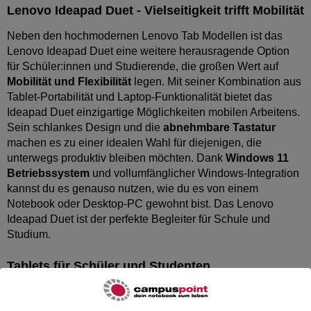
Lenovo Ideapad Duet - Vielseitigkeit trifft Mobilität
Neben den hochmodernen Lenovo Tab Modellen ist das
Lenovo Ideapad Duet eine weitere herausragende Option
für Schüler:innen und Studierende, die großen Wert auf
Mobilität und Flexibilität
legen. Mit seiner Kombination aus
Tablet-Portabilität und Laptop-Funktionalität bietet das
Ideapad Duet einzigartige Möglichkeiten mobilen Arbeitens.
Sein schlankes Design und die
abnehmbare Tastatur
machen es zu einer idealen Wahl für diejenigen, die
unterwegs produktiv bleiben möchten. Dank
Windows 11
Betriebssystem
und vollumfänglicher Windows-Integration
kannst du es genauso nutzen, wie du es von einem
Notebook oder Desktop-PC gewohnt bist. Das Lenovo
Ideapad Duet ist der perfekte Begleiter für Schule und
Studium.
Tablets für Schüler und Studenten
Die Lenovo Tablets sind speziell darauf ausgerichtet, die
Anforderungen von Schule und Studium zu erfüllen. Mit