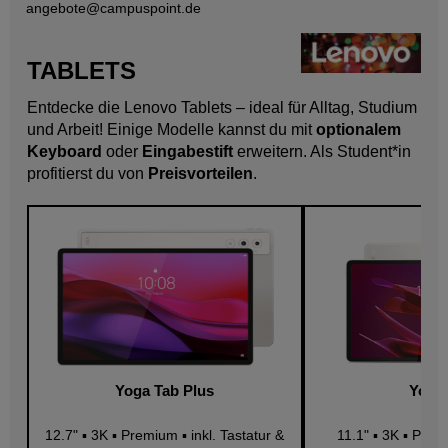
angebote@
campuspoint.de
TABLETS
Entdecke die Lenovo Tablets – ideal für Alltag, Studium
und Arbeit! Einige Modelle kannst du mit
optionalem
Keyboard
oder
Eingabestift
erweitern. Als Student*in
profitierst du von
Preisvorteilen
.
Yoga Tab Plus
Yoga
12.7" ▪ 3K ▪ Premium ▪ inkl. Tastatur &
11.1" ▪ 3K ▪ Premi