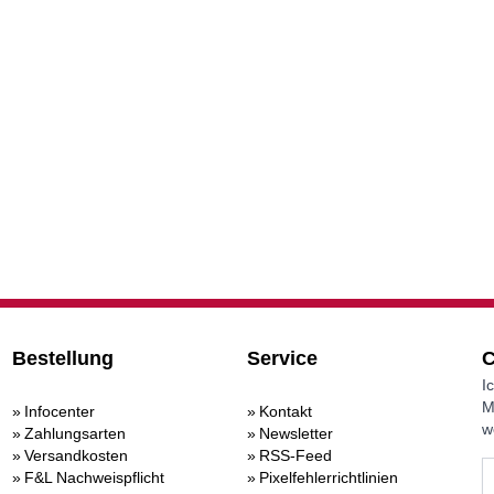
Bestellung
Service
C
I
M
Infocenter
Kontakt
w
Zahlungsarten
Newsletter
Versandkosten
RSS-Feed
F&L Nachweispflicht
Pixelfehlerrichtlinien