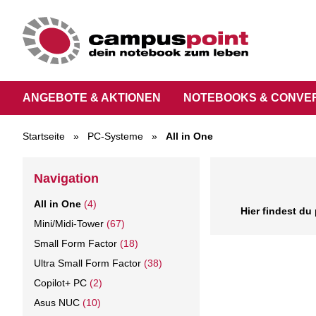
ANGEBOTE & AKTIONEN
NOTEBOOKS & CONVE
Startseite
»
PC-Systeme
»
All in One
Navigation
All in One
(4)
Hier findest du
Mini/Midi-Tower
(67)
Small Form Factor
(18)
Ultra Small Form Factor
(38)
Copilot+ PC
(2)
Asus NUC
(10)