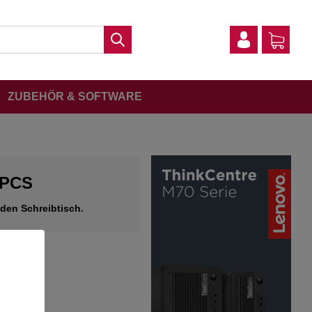
ZUBEHÖR & SOFTWARE
 PCS
eden Schreibtisch.