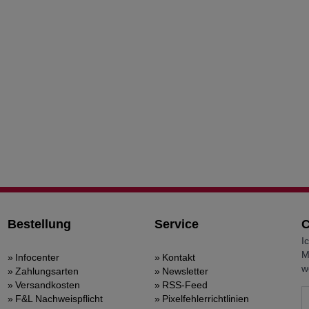
Bestellung
Service
C
I
M
Infocenter
Kontakt
w
Zahlungsarten
Newsletter
Versandkosten
RSS-Feed
F&L Nachweispflicht
Pixelfehlerrichtlinien