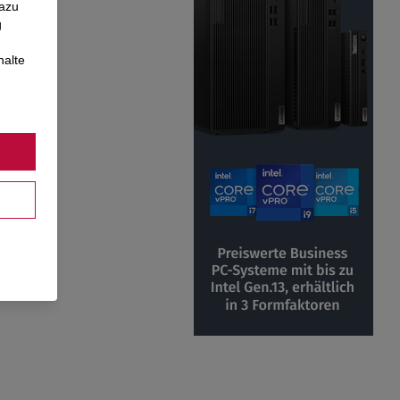
Dazu
g
halte
l