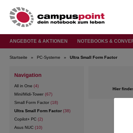
ANGEBOTE & AKTIONEN
NOTEBOOKS & CONVE
Startseite
»
PC-Systeme
»
Ultra Small Form Factor
Navigation
All in One
(4)
Hier finde
Mini/Midi-Tower
(67)
Small Form Factor
(18)
Ultra Small Form Factor
(38)
Copilot+ PC
(2)
Asus NUC
(10)