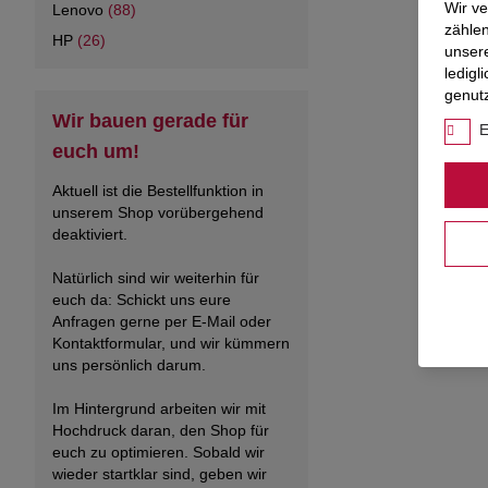
Wir v
Lenovo
(88)
zählen
HP
(26)
unser
ledigl
genut
Wir bauen gerade für
E
euch um!
Aktuell ist die Bestellfunktion in
unserem Shop vorübergehend
deaktiviert.
Natürlich sind wir weiterhin für
euch da: Schickt uns eure
Anfragen gerne per E-Mail oder
Kontaktformular, und wir kümmern
uns persönlich darum.
Im Hintergrund arbeiten wir mit
Hochdruck daran, den Shop für
euch zu optimieren. Sobald wir
wieder startklar sind, geben wir