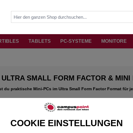
RTIBLES
TABLETS
PC-SYSTEME
MONITORE
ULTRA SMALL FORM FACTOR & MINI
st du praktische Mini-PCs im Ultra Small Form Factor Format für j
COOKIE EINSTELLUNGEN