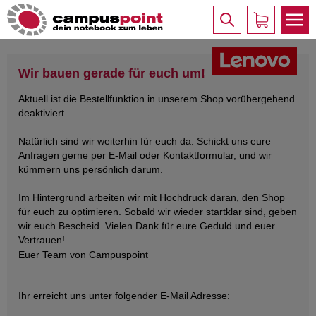
Wir bauen gerade für euch um!
Aktuell ist die Bestellfunktion in unserem Shop vorübergehend
deaktiviert.
Natürlich sind wir weiterhin für euch da: Schickt uns eure
Anfragen gerne per E-Mail oder Kontaktformular, und wir
kümmern uns persönlich darum.
Im Hintergrund arbeiten wir mit Hochdruck daran, den Shop
für euch zu optimieren. Sobald wir wieder startklar sind, geben
wir euch Bescheid. Vielen Dank für eure Geduld und euer
Vertrauen!
Euer Team von Campuspoint
Ihr erreicht uns unter folgender E-Mail Adresse: