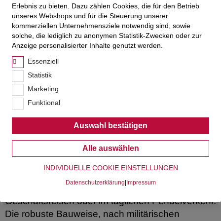
Erlebnis zu bieten. Dazu zählen Cookies, die für den Betrieb
Als hochwertiges Business-Notebook punktet das
unseres Webshops und für die Steuerung unserer
Lenovo ThinkPad T14s mit einer Reihe von
kommerziellen Unternehmensziele notwendig sind, sowie
solche, die lediglich zu anonymen Statistik-Zwecken oder zur
Sicherheitsfeatures. Dazu gehören ein
Anzeige personalisierter Inhalte genutzt werden.
Fingerabdrucksensor, eine Infrarot-Kamera mit
Essenziell
Gesichtserkennung und ein TPM-Chip, um deine
Daten zu schützen. Lenovo ThinkShield sorgt als
Statistik
umfassende Sicherheitslösung zudem für Schutz
Marketing
im Unternehmensumfeld.
Funktional
Auswahl bestätigen
Ist das Lenovo ThinkPad T14s leicht und mobil?
Alle auswählen
Mit einem Gewicht ab nur etwa 1,21 kg und
seiner
schlanken Bauweise
mit einer Höhe von
INDIVIDUELLE COOKIE EINSTELLUNGEN
16.9 mm eignet sich das ThinkPad T14s
Datenschutzerklärung
|
Impressum
hervorragend für unterwegs – sei es auf
Geschäftsreisen oder im täglichen Pendelverkehr.
Die robuste Bauweise, nach militärischen