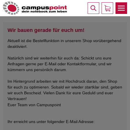
Wir bauen gerade für euch um!
Aktuell ist die Bestellfunktion in unserem Shop vorübergehend
deaktiviert.
Natürlich sind wir weiterhin für euch da: Schickt uns eure
Anfragen gerne per E-Mail oder Kontaktformular, und wir
kümmern uns persönlich darum.
Im Hintergrund arbeiten wir mit Hochdruck daran, den Shop
für euch zu optimieren. Sobald wir wieder startklar sind, geben
wir euch Bescheid. Vielen Dank für eure Geduld und euer
Vertrauen!
Euer Team von Campuspoint
Ihr erreicht uns unter folgender E-Mail Adresse: