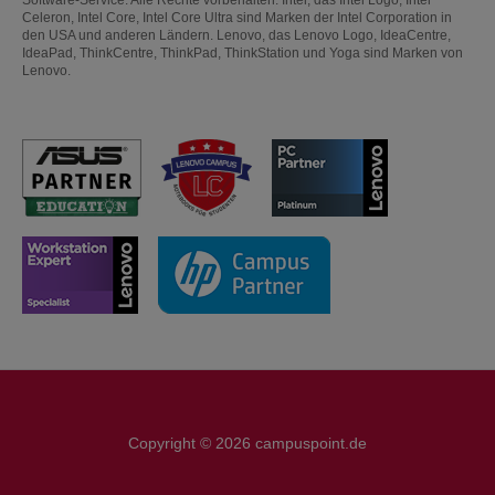
Celeron, Intel Core, Intel Core Ultra sind Marken der Intel Corporation in
den USA und anderen Ländern. Lenovo, das Lenovo Logo, IdeaCentre,
IdeaPad, ThinkCentre, ThinkPad, ThinkStation und Yoga sind Marken von
Lenovo.
Copyright © 2026 campuspoint.de