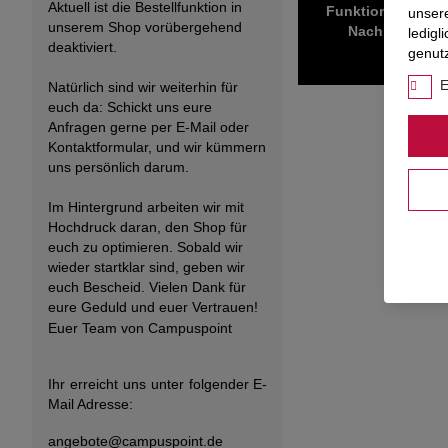
Aktuell ist die Bestellfunktion in
Funktionen wie Co
unser
unserem Shop vorübergehend
Nachhaltig gef
ledigl
deaktiviert.
genut
E
Natürlich sind wir weiterhin für
euch da: Schickt uns eure
Anfragen gerne per E-Mail oder
Kontaktformular, und wir kümmern
uns persönlich darum.
Im Hintergrund arbeiten wir mit
Hochdruck daran, den Shop für
euch zu optimieren. Sobald wir
wieder startklar sind, geben wir
euch Bescheid. Vielen Dank für
eure Geduld und euer Vertrauen!
Euer Team von Campuspoint
Ihr erreicht uns unter folgender E-
Mail Adresse:
angebote@
campuspoint.de