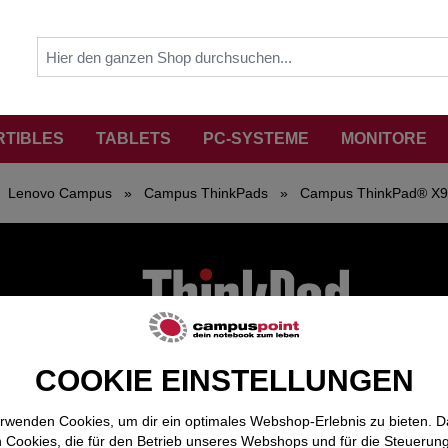
RTIBLES
TABLETS
PC-SYSTEME
MONITORE
Lenovo Campus
»
Campus ThinkPads
»
Campus ThinkPad® X9
COOKIE EINSTELLUNGEN
LENOVO THINKPAD X9-14
Pad X9-14 Aura Edition setzt neue Maßstäbe für AI-gestützte Pro
erwenden Cookies, um dir ein optimales Webshop-Erlebnis zu bieten. 
em leistungsstarken Intel® Core™ Ultra 7 Prozessor, einem 14" Di
 Cookies, die für den Betrieb unseres Webshops und für die Steuerun