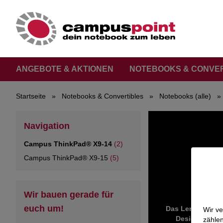
ANGEBOTE & AKTIONEN
NOTEBOOKS & CONVE
Startseite
»
Notebooks & Convertibles
»
Notebooks (alle)
»
Navigation
Campus ThinkPad® X9-14
(2)
Campus ThinkPad® X9-15
(5)
Wir bauen gerade für
euch um!
Das Lenovo Think
Wir v
Design. Mit d
zählen