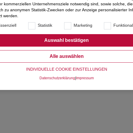
pilot+ für KI-optimierte Arbeitsabläufe bietet dieses Gerät maxim
er kommerziellen Unternehmensziele notwendig sind, sowie solche, die
ertigt, mit 50 % recyceltem Aluminium und CO2-Kompensationsopti
ich zu anonymen Statistik-Zwecken oder zur Anzeige personalisierter In
Leistung und Umweltbewusstsein.
zt werden.
ssenziell
Statistik
Marketing
Funktiona
Auswahl bestätigen
Alle auswählen
INDIVIDUELLE COOKIE EINSTELLUNGEN
Datenschutzerklärung
|
Impressum