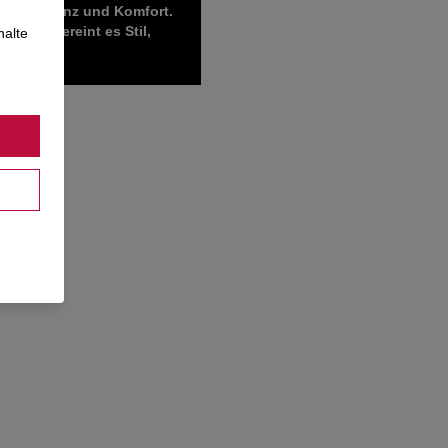
ale Effizienz und Komfort.
onen, vereint es Stil,
halte
l