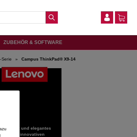
ZUBEHÖR & SOFTWARE
-Serie
»
Campus ThinkPad® X9-14
duktivität und elegantes
Dazu
splay und innovativen
g