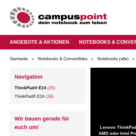
ANGEBOTE & AKTIONEN
NOTEBOOKS & CONVE
Startseite
»
Notebooks & Convertibles
»
Notebooks (alle)
»
Navigation
ThinkPad® E14
(25)
ThinkPad® E16
(26)
Wir bauen gerade für
euch um!
Lenovo ThinkPads
AMD oder Intel Pr