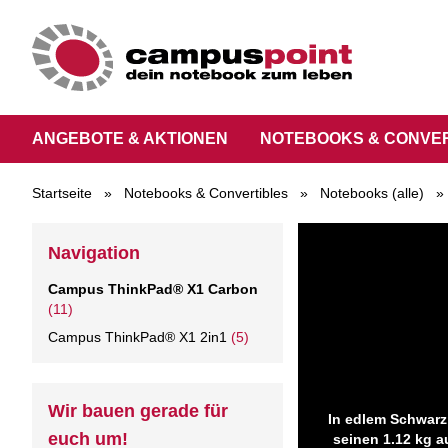
ANGEBOTE & AKTIONEN
NOTEBOOKS & CONVE
Startseite
»
Notebooks & Convertibles
»
Notebooks (alle)
»
Navigation
Campus ThinkPad® X1 Carbon
(11)
Campus ThinkPad® X1 2in1
(5)
Wir bauen gerade für
In edlem Schwarz 
euch um!
seinen 1.12 kg a