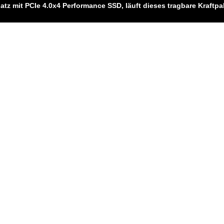
atz mit PCIe 4.0x4 Performance SSD, läuft dieses tragbare Kraftpa