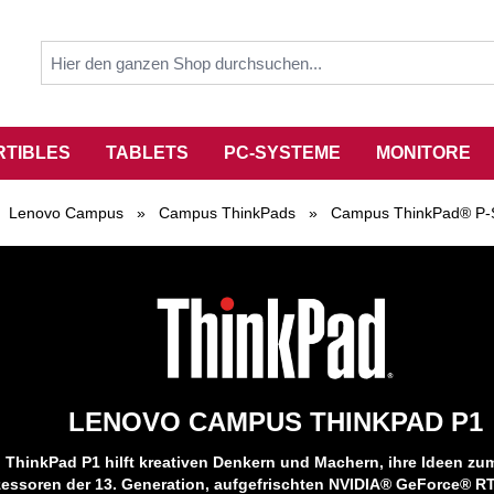
RTIBLES
TABLETS
PC-SYSTEME
MONITORE
Lenovo Campus
»
Campus ThinkPads
»
Campus ThinkPad® P-
LENOVO CAMPUS THINKPAD P1
 ThinkPad P1 hilft kreativen Denkern und Machern, ihre Ideen zu
zessoren der 13. Generation, aufgefrischten NVIDIA® GeForce® RT