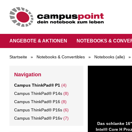
ANGEBOTE & AKTIONEN
NOTEBOOKS & CONVE
Startseite
»
Notebooks & Convertibles
»
Notebooks (alle)
»
Navigation
Campus ThinkPad® P1
(4)
Campus ThinkPad® P14s
(8)
Campus ThinkPad® P16
(8)
Campus ThinkPad® P16s
(6)
Campus ThinkPad® P16v
(7)
Das schlanke 16"
Intel® Core H Pro