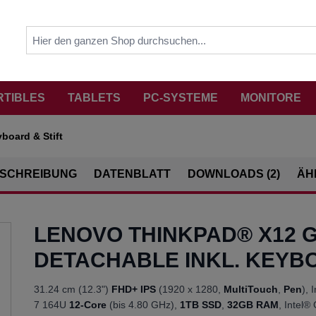
RTIBLES
TABLETS
PC-SYSTEME
MONITORE
board & Stift
SCHREIBUNG
DATENBLATT
DOWNLOADS (2)
ÄH
LENOVO THINKPAD® X12 
DETACHABLE INKL. KEYBO
31.24 cm (12.3")
FHD+ IPS
(1920 x 1280,
MultiTouch
,
Pen
), 
7 164U
12-Core
(bis 4.80 GHz),
1TB SSD
,
32GB RAM
, Intel®