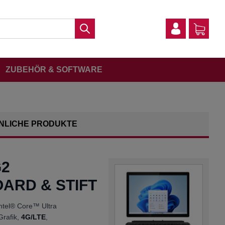
ZUBEHÖR & SOFTWARE
NLICHE PRODUKTE
G2
ARD & STIFT
Intel® Core™ Ultra
 Grafik,
4G/LTE
,