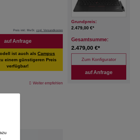
Grundpreis:
2.479,00 €*
Preis inkl. MwSt.
zzgl. Versandkosten
Gesamtsumme:
auf Anfrage
2.479,00 €*
odell ist auch als
Campus
Zum Konfigurator
u einem günstigeren Preis
verfügbar!
auf Anfrage
Weiter empfehlen
Dazu
g