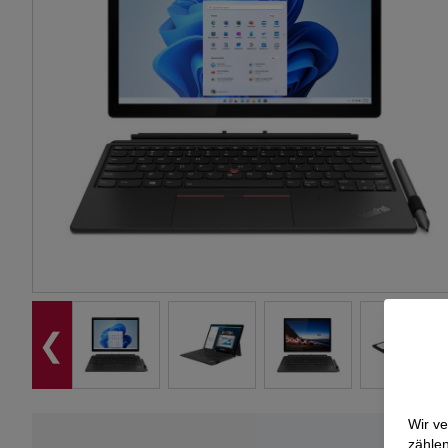
❮
Wir v
zählen