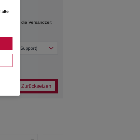
halte
kann sich die Versandzeit
l
2M Premier Support)
Zurücksetzen