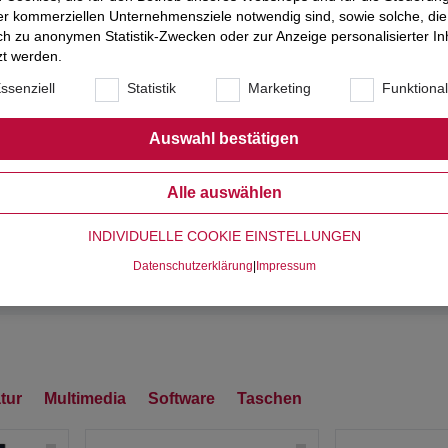
nschkonfiguration
er kommerziellen Unternehmensziele notwendig sind, sowie solche, die
ich zu anonymen Statistik-Zwecken oder zur Anzeige personalisierter In
zt werden.
den nicht durch die System-Herstellergarantie abgedeckt. Ebenfalls 
ssenziell
Statistik
Marketing
Funktiona
ten Upgrades ggf. durch unsere Technik eingebaut werden müssen.
Auswahl bestätigen
Garantieerweiterung Basis (36M-Bring-In inkl. 1
Alle auswählen
INDIVIDUELLE COOKIE EINSTELLUNGEN
Datenschutzerklärung
|
Impressum
00 €*
Gesamtsumme:
2.479,00 €*
tur
Multimedia
Software
Taschen