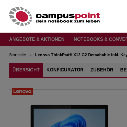
ANGEBOTE & AKTIONEN
NOTEBOOKS & CONVE
Startseite
»
Lenovo ThinkPad® X12 G2 Detachable inkl. Key
ÜBERSICHT
KONFIGURATOR
ZUBEHÖR
BE