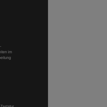
-
iten im
beitung
Tastatur