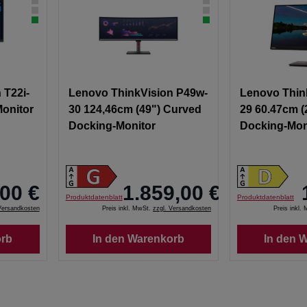
 T22i-
Lenovo ThinkVision P49w-
Lenovo Thin
Monitor
30 124,46cm (49") Curved
29 60.47cm (
Docking-Monitor
Docking-Mon
00 €
1.859,00 €
Produktdatenblatt
Produktdatenblatt
Versandkosten
Preis inkl. MwSt.
zzgl. Versandkosten
Preis inkl.
orb
In den Warenkorb
In den 