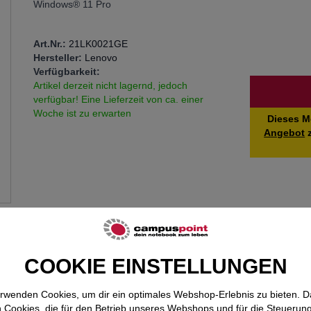
Windows® 11 Pro
Art.Nr.:
21LK0021GE
Hersteller:
Lenovo
Verfügbarkeit:
Menge
Artikel derzeit nicht lagernd, jedoch
verfügbar! Eine Lieferzeit von ca. einer
Woche ist zu erwarten
Dieses M
Angebot
z
❯
COOKIE EINSTELLUNGEN
erwenden Cookies, um dir ein optimales Webshop-Erlebnis zu bieten. 
 Cookies, die für den Betrieb unseres Webshops und für die Steuerun