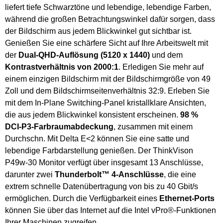
liefert tiefe Schwarztöne und lebendige, lebendige Farben,
während die großen Betrachtungswinkel dafür sorgen, dass
der Bildschirm aus jedem Blickwinkel gut sichtbar ist.
Genießen Sie eine schärfere Sicht auf Ihre Arbeitswelt mit
der
Dual-QHD-Auflösung (5120 x 1440)
und dem
Kontrastverhältnis von 2000:1
. Erledigen Sie mehr auf
einem einzigen Bildschirm mit der Bildschirmgröße von 49
Zoll und dem Bildschirmseitenverhältnis 32:9. Erleben Sie
mit dem In-Plane Switching-Panel kristallklare Ansichten,
die aus jedem Blickwinkel konsistent erscheinen.
98 %
DCI-P3-Farbraumabdeckung
, zusammen mit einem
Durchschn. Mit Delta E<2 können Sie eine satte und
lebendige Farbdarstellung genießen. Der ThinkVison
P49w-30 Monitor verfügt über insgesamt 13 Anschlüsse,
darunter zwei
Thunderbolt™ 4-Anschlüsse
, die eine
extrem schnelle Datenübertragung von bis zu 40 Gbit/s
ermöglichen. Durch die Verfügbarkeit eines
Ethernet-Ports
können Sie über das Internet auf die Intel vPro®-Funktionen
Ihrer Maschinen zugreifen.