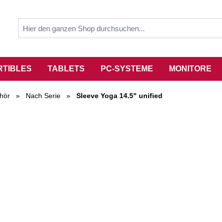
RTIBLES
TABLETS
PC-SYSTEME
MONITORE
hör
»
Nach Serie
»
Sleeve Yoga 14.5" unified