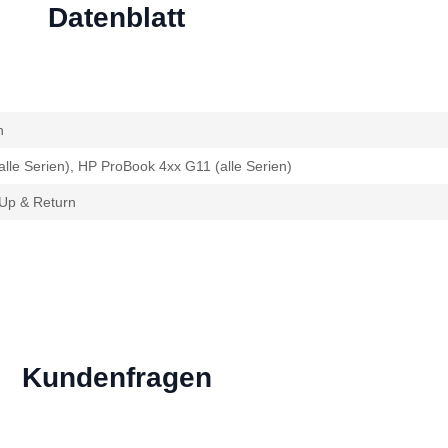
Datenblatt
n
lle Serien), HP ProBook 4xx G11 (alle Serien)
Up & Return
Kundenfragen