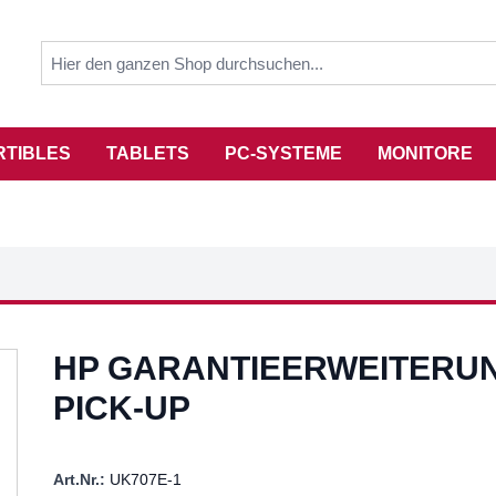
RTIBLES
TABLETS
PC-SYSTEME
MONITORE
HP GARANTIEERWEITERUN
PICK-UP
Art.Nr.:
UK707E-1