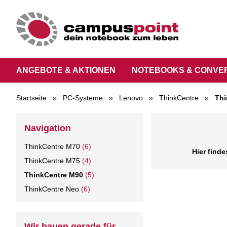
ANGEBOTE & AKTIONEN
NOTEBOOKS & CONVE
Startseite
»
PC-Systeme
»
Lenovo
»
ThinkCentre
»
Thi
Navigation
ThinkCentre M70
(6)
Hier find
ThinkCentre M75
(4)
ThinkCentre M90
(5)
ThinkCentre Neo
(6)
Wir bauen gerade für