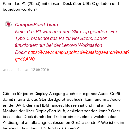
Kann das P1 (20md) mit diesem Dock über USB-C geladen und
betrieben werden?
CampusPoint Team:
Nein, das P1 wird über den Slim-Tip geladen. Für
Type-C brauchet das P1 zu viel Strom. Laden
funktioniert nur bei der Lenovo Workstation
Dock:
https://www.campuspoint.de/catalogsearch/result
q=40AN0
wurde gefragt am
12.09.2019
Gibt es für jeden Display-Ausgang auch ein eigenes Audio-Gerät,
damit man z.B. das Standardgerät wechseln kann und mal Audio
an den AVR, der via HDMI angeschlossen ist und mal an den
Monitor, der über DisplayPort läuft, dediziert senden kann? Oder
besitzt das Dock durch den Treiber ein einzelnes, welches das
Audiosignal an alle angeschlossenen Geräte sendet? Wie ist es im
Vergleich dazu beim USB-C-Dock (Gen2)?