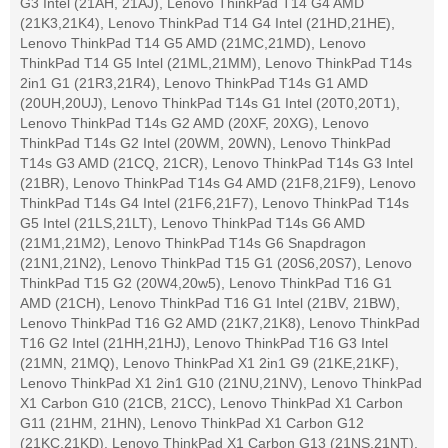
G3 Intel (21AH, 21AJ), Lenovo ThinkPad T14 G4 AMD
(21K3,21K4), Lenovo ThinkPad T14 G4 Intel (21HD,21HE),
Lenovo ThinkPad T14 G5 AMD (21MC,21MD), Lenovo
ThinkPad T14 G5 Intel (21ML,21MM), Lenovo ThinkPad T14s
2in1 G1 (21R3,21R4), Lenovo ThinkPad T14s G1 AMD
(20UH,20UJ), Lenovo ThinkPad T14s G1 Intel (20T0,20T1),
Lenovo ThinkPad T14s G2 AMD (20XF, 20XG), Lenovo
ThinkPad T14s G2 Intel (20WM, 20WN), Lenovo ThinkPad
T14s G3 AMD (21CQ, 21CR), Lenovo ThinkPad T14s G3 Intel
(21BR), Lenovo ThinkPad T14s G4 AMD (21F8,21F9), Lenovo
ThinkPad T14s G4 Intel (21F6,21F7), Lenovo ThinkPad T14s
G5 Intel (21LS,21LT), Lenovo ThinkPad T14s G6 AMD
(21M1,21M2), Lenovo ThinkPad T14s G6 Snapdragon
(21N1,21N2), Lenovo ThinkPad T15 G1 (20S6,20S7), Lenovo
ThinkPad T15 G2 (20W4,20w5), Lenovo ThinkPad T16 G1
AMD (21CH), Lenovo ThinkPad T16 G1 Intel (21BV, 21BW),
Lenovo ThinkPad T16 G2 AMD (21K7,21K8), Lenovo ThinkPad
T16 G2 Intel (21HH,21HJ), Lenovo ThinkPad T16 G3 Intel
(21MN, 21MQ), Lenovo ThinkPad X1 2in1 G9 (21KE,21KF),
Lenovo ThinkPad X1 2in1 G10 (21NU,21NV), Lenovo ThinkPad
X1 Carbon G10 (21CB, 21CC), Lenovo ThinkPad X1 Carbon
G11 (21HM, 21HN), Lenovo ThinkPad X1 Carbon G12
(21KC,21KD), Lenovo ThinkPad X1 Carbon G13 (21NS,21NT),