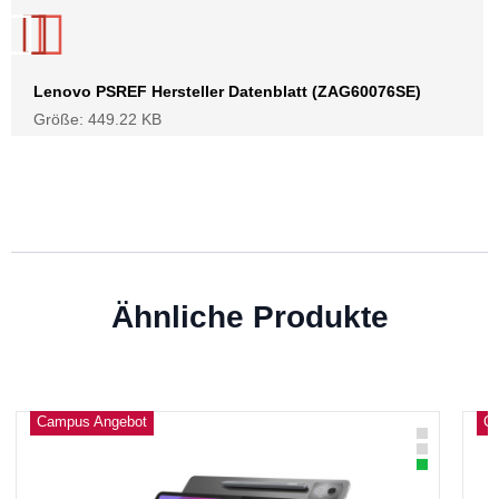
Lenovo PSREF Hersteller Datenblatt (ZAG60076SE)
Größe: 449.22 KB
Ähnliche Produkte
Campus Angebot
C