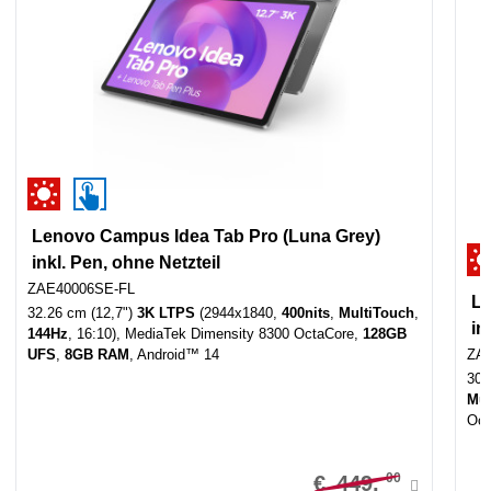
Lenovo Campus Idea Tab Pro (Luna Grey)
inkl. Pen, ohne Netzteil
ZAE40006SE-FL
Le
32.26 cm (12,7")
3K LTPS
(2944x1840,
400nits
,
MultiTouch
,
in
144Hz
, 16:10), MediaTek Dimensity 8300 OctaCore,
128GB
UFS
,
8GB RAM
, Android™ 14
ZA
30.
Mul
Oct
00
€
449,