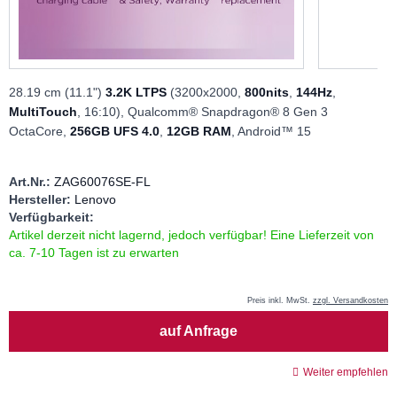
28.19 cm (11.1")
3.2K LTPS
(3200x2000,
800nits
,
144Hz
,
MultiTouch
, 16:10), Qualcomm® Snapdragon® 8 Gen 3
OctaCore,
256GB UFS 4.0
,
12GB RAM
, Android™ 15
Art.Nr.:
ZAG60076SE-FL
Hersteller:
Lenovo
Verfügbarkeit:
Artikel derzeit nicht lagernd, jedoch verfügbar! Eine Lieferzeit von
ca. 7-10 Tagen ist zu erwarten
Preis inkl. MwSt.
zzgl. Versandkosten
Menge
auf Anfrage
Weiter empfehlen