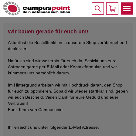
Wir bauen gerade für euch um!
Aktuell ist die Bestellfunktion in unserem Shop vorübergehend
deaktiviert.
Natürlich sind wir weiterhin für euch da: Schickt uns eure
Anfragen gerne per E-Mail oder Kontaktformular, und wir
kümmern uns persönlich darum.
Im Hintergrund arbeiten wir mit Hochdruck daran, den Shop
für euch zu optimieren. Sobald wir wieder startklar sind, geben
wir euch Bescheid. Vielen Dank für eure Geduld und euer
Vertrauen!
Euer Team von Campuspoint
Ihr erreicht uns unter folgender E-Mail Adresse: