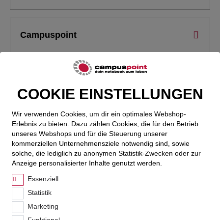
Campuspoint
Bestellung
COOKIE EINSTELLUNGEN
Wir verwenden Cookies, um dir ein optimales Webshop-
Erlebnis zu bieten. Dazu zählen Cookies, die für den Betrieb
unseres Webshops und für die Steuerung unserer
Service
kommerziellen Unternehmensziele notwendig sind, sowie
solche, die lediglich zu anonymen Statistik-Zwecken oder zur
Anzeige personalisierter Inhalte genutzt werden.
Essenziell
Campuspoint Newsletter
Statistik
Ich möchte regelmäßig interessante Angebote per E-Mail
Marketing
erhalten. Meine E-Mail-Adresse wird nicht an andere
Unternehmen weitergegeben.
Funktional