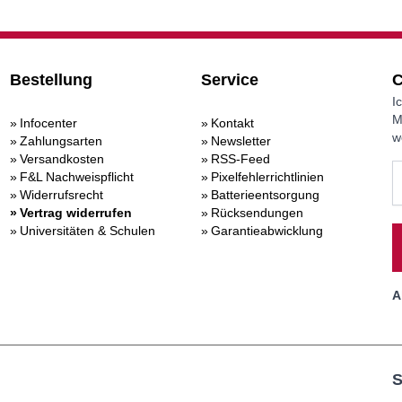
Bestellung
Service
C
I
M
Infocenter
Kontakt
w
Zahlungsarten
Newsletter
Versandkosten
RSS-Feed
F&L Nachweispflicht
Pixelfehlerrichtlinien
Widerrufsrecht
Batterieentsorgung
Vertrag widerrufen
Rücksendungen
Universitäten & Schulen
Garantieabwicklung
A
S