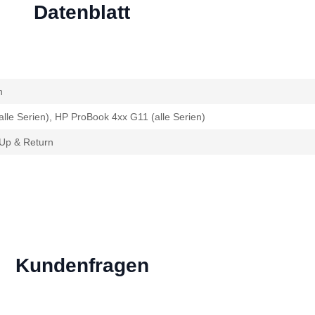
Datenblatt
n
lle Serien), HP ProBook 4xx G11 (alle Serien)
Up & Return
Kundenfragen