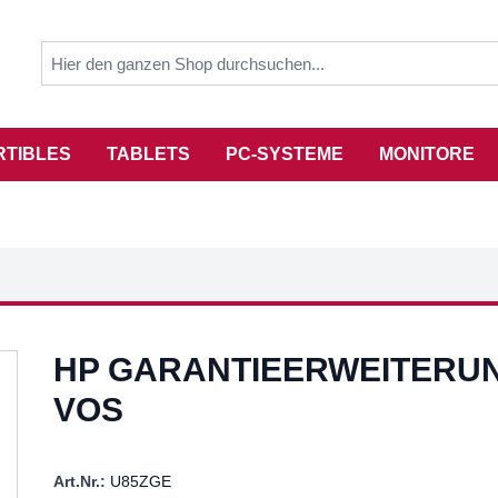
RTIBLES
TABLETS
PC-SYSTEME
MONITORE
HP GARANTIEERWEITERUN
VOS
Art.Nr.:
U85ZGE