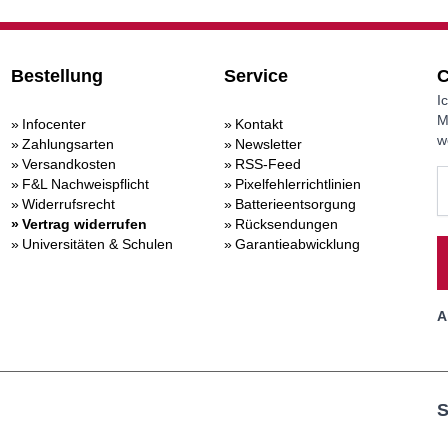
Bestellung
Service
C
I
M
Infocenter
Kontakt
w
Zahlungsarten
Newsletter
Versandkosten
RSS-Feed
F&L Nachweispflicht
Pixelfehlerrichtlinien
Widerrufsrecht
Batterieentsorgung
Vertrag widerrufen
Rücksendungen
Universitäten & Schulen
Garantieabwicklung
A
S