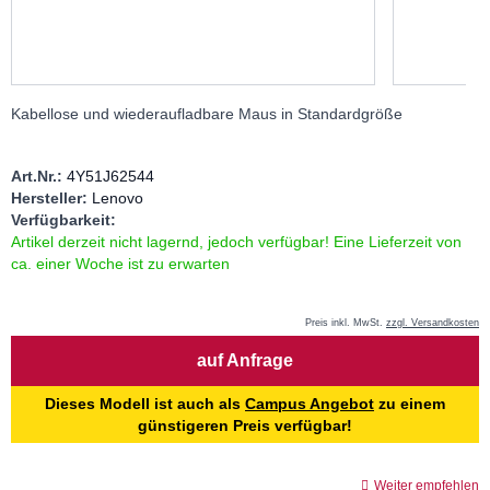
Kabellose und wiederaufladbare Maus in Standardgröße
Art.Nr.:
4Y51J62544
Hersteller:
Lenovo
Verfügbarkeit:
Artikel derzeit nicht lagernd, jedoch verfügbar! Eine Lieferzeit von
ca. einer Woche ist zu erwarten
Preis inkl. MwSt.
zzgl. Versandkosten
Menge
auf Anfrage
Dieses Modell ist auch als
Campus Angebot
zu einem
günstigeren Preis verfügbar!
Weiter empfehlen