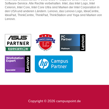
Software-Service. Alle Rechte vorbehalten. Intel, das Intel Logo, Intel
Celeron, Intel Core, Intel Core Ultra sind Marken der Intel Corporation in
den USA und anderen Ländern. Lenovo, das Lenovo Logo, IdeaCentre,
IdeaPad, ThinkCentre, ThinkPad, ThinkStation und Yoga sind Marken von
Lenovo.
Copyright © 2026 campuspoint.de