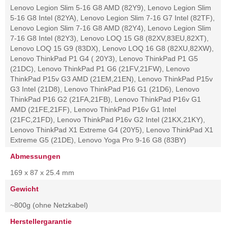
Lenovo Legion Slim 5-16 G8 AMD (82Y9), Lenovo Legion Slim
5-16 G8 Intel (82YA), Lenovo Legion Slim 7-16 G7 Intel (82TF),
Lenovo Legion Slim 7-16 G8 AMD (82Y4), Lenovo Legion Slim
7-16 G8 Intel (82Y3), Lenovo LOQ 15 G8 (82XV,83EU,82XT),
Lenovo LOQ 15 G9 (83DX), Lenovo LOQ 16 G8 (82XU,82XW),
Lenovo ThinkPad P1 G4 ( 20Y3), Lenovo ThinkPad P1 G5
(21DC), Lenovo ThinkPad P1 G6 (21FV,21FW), Lenovo
ThinkPad P15v G3 AMD (21EM,21EN), Lenovo ThinkPad P15v
G3 Intel (21D8), Lenovo ThinkPad P16 G1 (21D6), Lenovo
ThinkPad P16 G2 (21FA,21FB), Lenovo ThinkPad P16v G1
AMD (21FE,21FF), Lenovo ThinkPad P16v G1 Intel
(21FC,21FD), Lenovo ThinkPad P16v G2 Intel (21KX,21KY),
Lenovo ThinkPad X1 Extreme G4 (20Y5), Lenovo ThinkPad X1
Extreme G5 (21DE), Lenovo Yoga Pro 9-16 G8 (83BY)
Abmessungen
169 x 87 x 25.4 mm
Gewicht
~800g (ohne Netzkabel)
Herstellergarantie