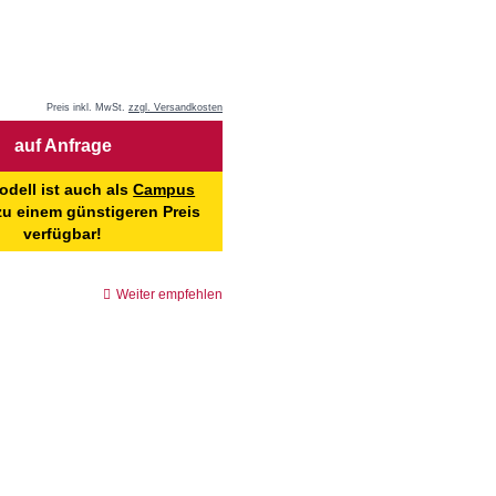
Preis inkl. MwSt.
zzgl. Versandkosten
auf Anfrage
odell ist auch als
Campus
u einem günstigeren Preis
verfügbar!
Weiter empfehlen