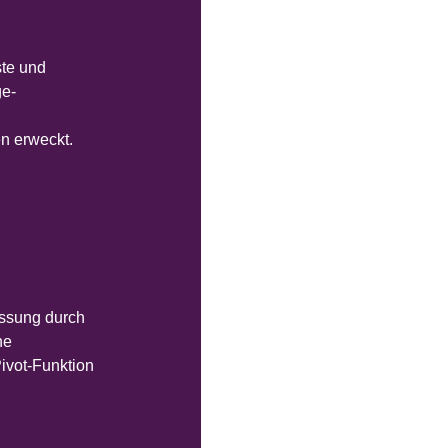
te und
ge-
en erweckt.
assung durch
ne
ivot-Funktion