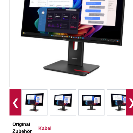
❮
Original
Kabel
Zubehör