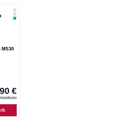
n MS30
90 €
Versandkosten
orb