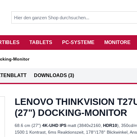
RTIBLES
TABLETS
PC-SYSTEME
MONITORE
ocking-Monitor
TENBLATT
DOWNLOADS (3)
LENOVO THINKVISION T27U
(27") DOCKING-MONITOR
68.6 cm (27")
4K-UHD IPS
matt (3840x2160,
HDR10
), 350cd/m
1500:1 Kontrast, 6ms Reaktionszeit, 178°/178° Blickwinkel, An