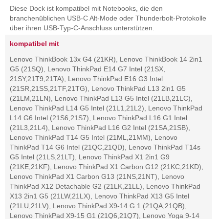
Diese Dock ist kompatibel mit Notebooks, die den
branchenüblichen USB-C Alt-Mode oder Thunderbolt-Protokolle
über ihren USB-Typ-C-Anschluss unterstützen.
kompatibel mit
Lenovo ThinkBook 13x G4 (21KR), Lenovo ThinkBook 14 2in1
G5 (21SQ), Lenovo ThinkPad E14 G7 Intel (21SX,
21SY,21T9,21TA), Lenovo ThinkPad E16 G3 Intel
(21SR,21SS,21TF,21TG), Lenovo ThinkPad L13 2in1 G5
(21LM,21LN), Lenovo ThinkPad L13 G5 Intel (21LB,21LC),
Lenovo ThinkPad L14 G5 Intel (21L1,21L2), Lenovo ThinkPad
L14 G6 Intel (21S6,21S7), Lenovo ThinkPad L16 G1 Intel
(21L3,21L4), Lenovo ThinkPad L16 G2 Intel (21SA,21SB),
Lenovo ThinkPad T14 G5 Intel (21ML,21MM), Lenovo
ThinkPad T14 G6 Intel (21QC,21QD), Lenovo ThinkPad T14s
G5 Intel (21LS,21LT), Lenovo ThinkPad X1 2in1 G9
(21KE,21KF), Lenovo ThinkPad X1 Carbon G12 (21KC,21KD),
Lenovo ThinkPad X1 Carbon G13 (21NS,21NT), Lenovo
ThinkPad X12 Detachable G2 (21LK,21LL), Lenovo ThinkPad
X13 2in1 G5 (21LW,21LX), Lenovo ThinkPad X13 G5 Intel
(21LU,21LV), Lenovo ThinkPad X9-14 G 1 (21QA,21QB),
Lenovo ThinkPad X9-15 G1 (21Q6,21Q7), Lenovo Yoga 9-14