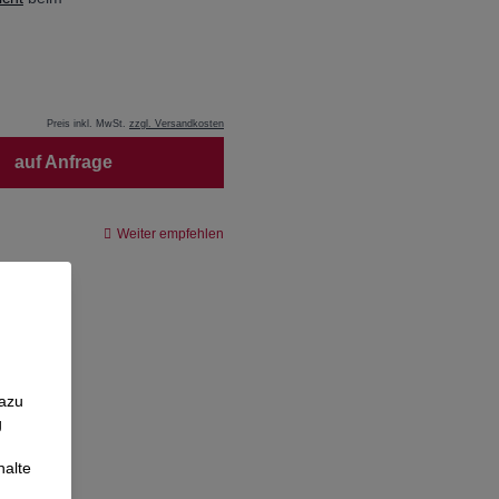
Preis inkl. MwSt.
zzgl. Versandkosten
auf Anfrage
Weiter empfehlen
Dazu
g
halte