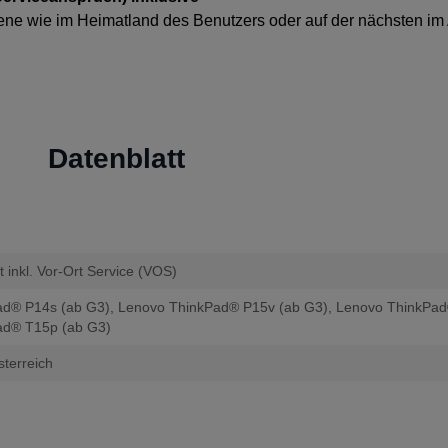
bene wie im Heimatland des Benutzers oder auf der nächsten im
Datenblatt
 inkl. Vor-Ort Service (VOS)
d® P14s (ab G3), Lenovo ThinkPad® P15v (ab G3), Lenovo ThinkPad®
ad® T15p (ab G3)
terreich