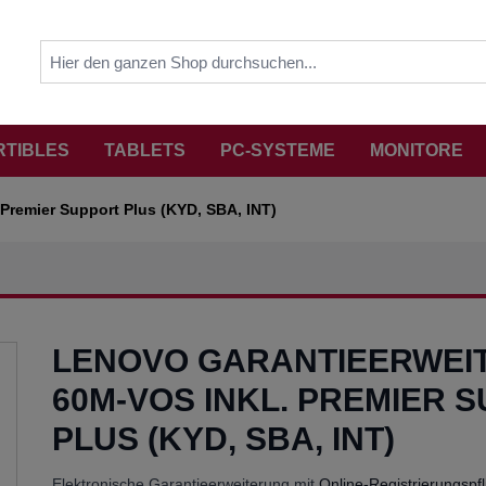
RTIBLES
TABLETS
PC-SYSTEME
MONITORE
Premier Support Plus (KYD, SBA, INT)
LENOVO GARANTIEERWEI
60M-VOS INKL. PREMIER 
PLUS (KYD, SBA, INT)
Elektronische Garantieerweiterung mit
Online-Registrierungspfl