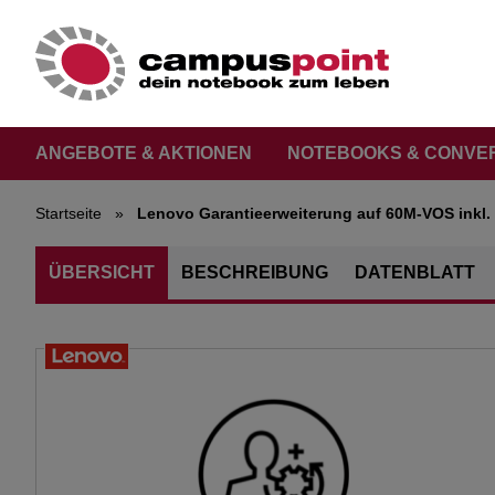
ANGEBOTE & AKTIONEN
NOTEBOOKS & CONVE
Startseite
»
Lenovo Garantieerweiterung auf 60M-VOS inkl. 
ÜBERSICHT
BESCHREIBUNG
DATENBLATT