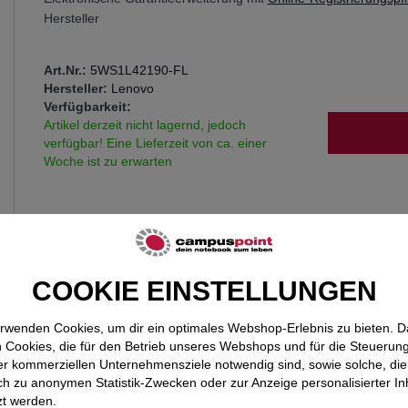
Hersteller
Art.Nr.:
5WS1L42190-FL
Hersteller:
Lenovo
Verfügbarkeit:
Menge
Artikel derzeit nicht lagernd, jedoch
verfügbar! Eine Lieferzeit von ca. einer
Woche ist zu erwarten
COOKIE EINSTELLUNGEN
erwenden Cookies, um dir ein optimales Webshop-Erlebnis zu bieten. 
 Cookies, die für den Betrieb unseres Webshops und für die Steuerun
er kommerziellen Unternehmensziele notwendig sind, sowie solche, die
ich zu anonymen Statistik-Zwecken oder zur Anzeige personalisierter In
zt werden.