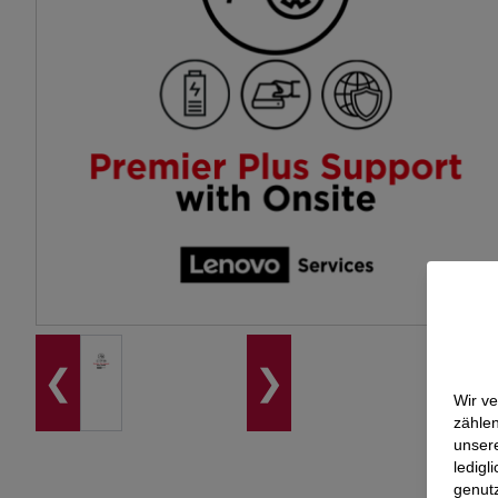
❮
❯
Wir v
zählen
unser
ledigl
genut