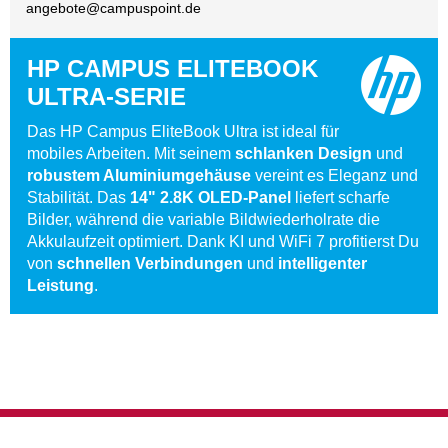
angebote@
campuspoint.de
HP CAMPUS ELITEBOOK
ULTRA-SERIE
Das HP Campus EliteBook Ultra ist ideal für
mobiles Arbeiten. Mit seinem
schlanken Design
und
robustem Aluminiumgehäuse
vereint es Eleganz und
Stabilität. Das
14" 2.8K OLED-Panel
liefert scharfe
Bilder, während die variable Bildwiederholrate die
Akkulaufzeit optimiert. Dank KI und WiFi 7 profitierst Du
von
schnellen Verbindungen
und
intelligenter
Leistung
.