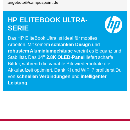
angebote@
campuspoint.de
HP ELITEBOOK ULTRA-
SERIE
Das HP EliteBook Ultra ist ideal für mobiles
Arbeiten. Mit seinem
schlanken Design
und
robustem Aluminiumgehäuse
vereint es Eleganz und
Stabilität. Das
14" 2.8K OLED-Panel
liefert scharfe
Bilder, während die variable Bildwiederholrate die
Akkulaufzeit optimiert. Dank KI und WiFi 7 profitierst Du
von
schnellen Verbindungen
und
intelligenter
Leistung
.