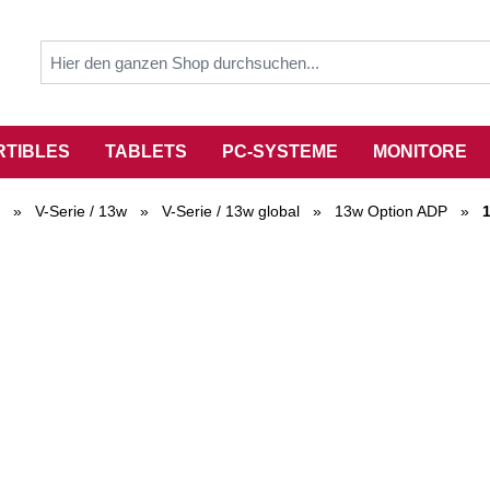
RTIBLES
TABLETS
PC-SYSTEME
MONITORE
»
V-Serie / 13w
»
V-Serie / 13w global
»
13w Option ADP
»