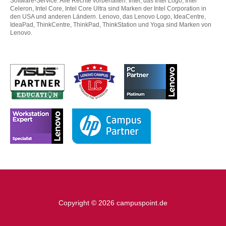
Software-Service. Alle Rechte vorbehalten. Intel, das Intel Logo, Intel
Celeron, Intel Core, Intel Core Ultra sind Marken der Intel Corporation in
den USA und anderen Ländern. Lenovo, das Lenovo Logo, IdeaCentre,
IdeaPad, ThinkCentre, ThinkPad, ThinkStation und Yoga sind Marken von
Lenovo.
Copyright © 2026 campuspoint.de