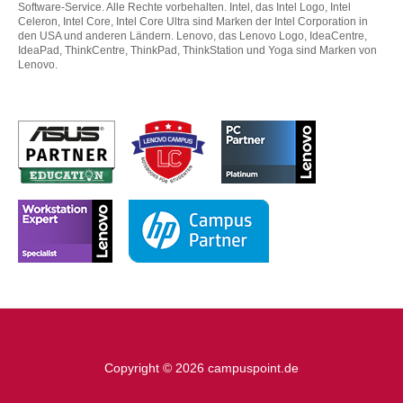
Software-Service. Alle Rechte vorbehalten. Intel, das Intel Logo, Intel
Celeron, Intel Core, Intel Core Ultra sind Marken der Intel Corporation in
den USA und anderen Ländern. Lenovo, das Lenovo Logo, IdeaCentre,
IdeaPad, ThinkCentre, ThinkPad, ThinkStation und Yoga sind Marken von
Lenovo.
Copyright © 2026 campuspoint.de