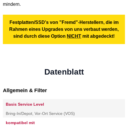
mindern.
Festplatten/SSD's von "Fremd"-Herstellern, die im
Rahmen eines Upgrades von uns verbaut werden,
sind durch diese Option
NICHT
mit abgedeckt!
Datenblatt
Allgemein & Filter
Basis Service Level
Bring-In/Depot, Vor-Ort Service (VOS)
kompatibel mit