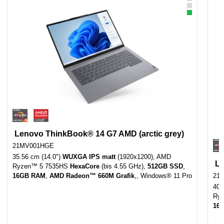
Lenovo ThinkBook® 14 G7 AMD (arctic grey)
21MV001HGE
35.56 cm (14.0")
WUXGA IPS matt
(1920x1200), AMD
Le
Ryzen™ 5 7535HS
HexaCore
(bis 4.55 GHz),
512GB SSD
,
16GB RAM
,
AMD Radeon™ 660M Grafik
,, Windows® 11 Pro
21
40.
Ry
16