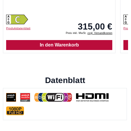
315,00 €
Produktdatenblatt
Produ
Preis inkl. MwSt.
zzgl. Versandkosten
In den Warenkorb
Datenblatt