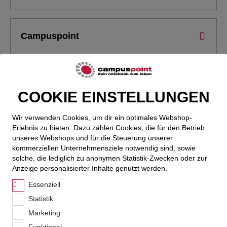
Campuspoint
Bestellung
COOKIE EINSTELLUNGEN
Wir verwenden Cookies, um dir ein optimales Webshop-
Erlebnis zu bieten. Dazu zählen Cookies, die für den Betrieb
unseres Webshops und für die Steuerung unserer
Service
kommerziellen Unternehmensziele notwendig sind, sowie
solche, die lediglich zu anonymen Statistik-Zwecken oder zur
Anzeige personalisierter Inhalte genutzt werden.
Essenziell
Campuspoint Newsletter
Statistik
Ich möchte regelmäßig interessante Angebote per E-Mail
Marketing
erhalten. Meine E-Mail-Adresse wird nicht an andere
Unternehmen weitergegeben.
Funktional