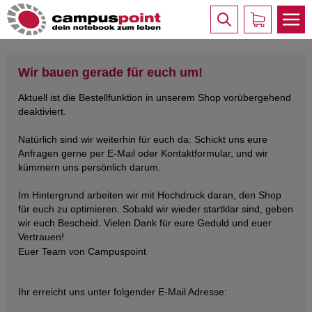
Wir bauen gerade für euch um!
Aktuell ist die Bestellfunktion in unserem Shop vorübergehend
deaktiviert.
Natürlich sind wir weiterhin für euch da: Schickt uns eure
Anfragen gerne per E-Mail oder Kontaktformular, und wir
kümmern uns persönlich darum.
Im Hintergrund arbeiten wir mit Hochdruck daran, den Shop
für euch zu optimieren. Sobald wir wieder startklar sind, geben
wir euch Bescheid. Vielen Dank für eure Geduld und euer
Vertrauen!
Euer Team von Campuspoint
Ihr erreicht uns unter folgender E-Mail Adresse: