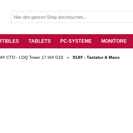
RTIBLES
TABLETS
PC-SYSTEME
MONITORE
AY CTO - LOQ Tower 17 IAX G10
»
91AY - Tastatur & Maus