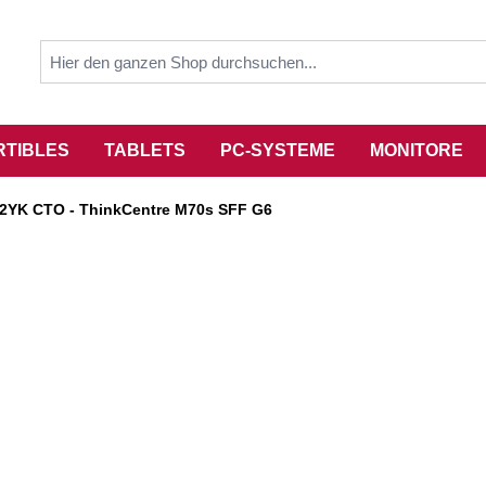
RTIBLES
TABLETS
PC-SYSTEME
MONITORE
2YK CTO - ThinkCentre M70s SFF G6