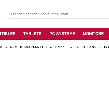
RTIBLES
TABLETS
PC-SYSTEME
MONITORE
en
»
RAM UDIMM 2666 ECC
»
1 Modul
»
1x 8GB Basis
»
1x