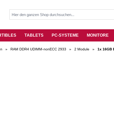
RTIBLES
TABLETS
PC-SYSTEME
MONITORE
en
»
RAM DDR4 UDIMM-nonECC 2933
»
2 Module
»
1x 16GB 