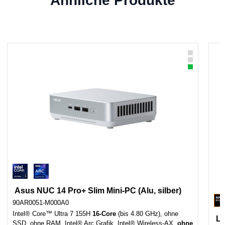
Ähnliche Produkte
Asus NUC 14 Pro+ Slim Mini-PC (Alu, silber)
90AR0051-M000A0
Intel® Core™ Ultra 7 155H
16-Core
(bis 4.80 GHz), ohne
Le
SSD, ohne RAM, Intel® Arc Grafik, Intel® Wireless-AX,
ohne