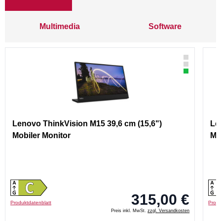
Multimedia
Software
Lenovo ThinkVision M15 39,6 cm (15,6")
Le
Mobiler Monitor
Mo
315,00 €
Produktdatenblatt
Produ
Preis inkl. MwSt.
zzgl. Versandkosten