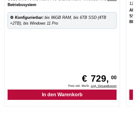
12
Betriebssystem
AM
SS
⚙
Konfigurierbar:
bis 96GB RAM, bis 6TB SSD (4TB
Blu
+2TB), bis Windows 11 Pro
€
729,
00
Preis inkl. MwSt.
zzgl. Versandkosten