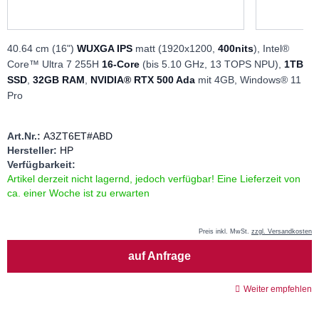
40.64 cm (16")
WUXGA IPS
matt (1920x1200,
400nits
), Intel®
Core™ Ultra 7 255H
16-Core
(bis 5.10 GHz, 13 TOPS NPU),
1TB
SSD
,
32GB RAM
,
NVIDIA® RTX 500 Ada
mit 4GB, Windows® 11
Pro
Art.Nr.:
A3ZT6ET#ABD
Hersteller:
HP
Verfügbarkeit:
Artikel derzeit nicht lagernd, jedoch verfügbar! Eine Lieferzeit von
ca. einer Woche ist zu erwarten
Preis inkl. MwSt.
zzgl. Versandkosten
Menge
auf Anfrage
Weiter empfehlen