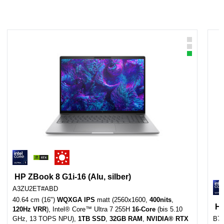
HP ZBook 8 G1i-16 (Alu, silber)
A3ZU2ET#ABD
40.64 cm (16")
WQXGA IPS
matt (2560x1600,
400nits
,
HP
120Hz VRR
), Intel® Core™ Ultra 7 255H
16-Core
(bis 5.10
GHz, 13 TOPS NPU),
1TB SSD
,
32GB RAM
,
NVIDIA® RTX
B7