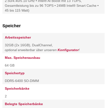
2.50/4.40/5.10 GHz • Intel® AI Boost mit 13 TOPS,
Gesamtleistung bis zu 96 TOPS • 24MB Intel® Smart Cache •
45 bis 115 Watt)
Speicher
Arbeitsspeicher
32GB (2x 16GB), DualChannel,
optional erweiterbar über unseren
Konfigurator
!
Max. Speicherausbau
64 GB
Speichertyp
DDR5-6400 SO-DIMM
Speicherbänke
2
Belegte Speicherbänke