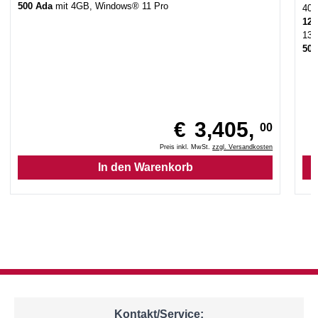
500 Ada
mit 4GB, Windows® 11 Pro
40.
12
13
50
€
3,405,
00
Preis inkl. MwSt.
zzgl. Versandkosten
Kontakt/Service: