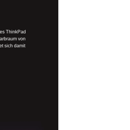
des ThinkPad
Farbraum von
t sich damit