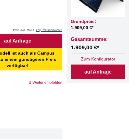
Grundpreis:
1.909,00 €*
Preis inkl. MwSt.
zzgl. Versandkosten
Gesamtsumme:
auf Anfrage
1.909,00 €*
odell ist auch als
Campus
Zum Konfigurator
u einem günstigeren Preis
verfügbar!
auf Anfrage
Weiter empfehlen