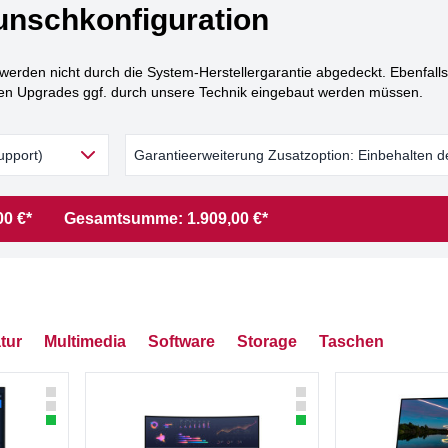
nschkonfiguration
den nicht durch die System-Herstellergarantie abgedeckt. Ebenfalls 
ten Upgrades ggf. durch unsere Technik eingebaut werden müssen.
upport)
Garantieerweiterung Zusatzoption: Einbehalten
00 €*
Gesamtsumme:
1.909,00 €*
tur
Multimedia
Software
Storage
Taschen