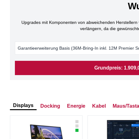
Wu
Upgrades mit Komponenten von abweichenden Herstellern wer
verlängern, da die gewünsch
Garantieerweiterung Basis (36M-Bring-In inkl. 12M Premier S
Grundpreis:
1.909,
Displays
Docking
Energie
Kabel
Maus/Tasta