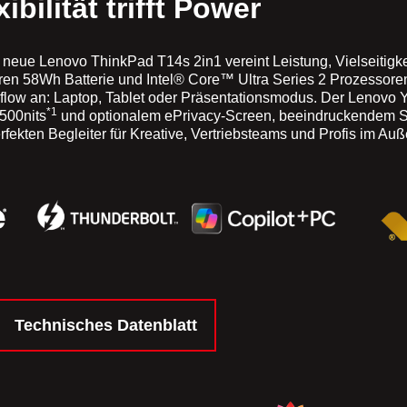
xibilität trifft Power
s neue Lenovo ThinkPad T14s 2in1 vereint Leistung, Vielseitigk
ren 58Wh Batterie und Intel® Core™ Ultra Series 2 Prozessoren
kflow an: Laptop, Tablet oder Präsentationsmodus. Der Lenovo 
*1
 500nits
und optionalem ePrivacy-Screen, beeindruckendem So
ekten Begleiter für Kreative, Vertriebsteams und Profis im Auß
Technisches Datenblatt