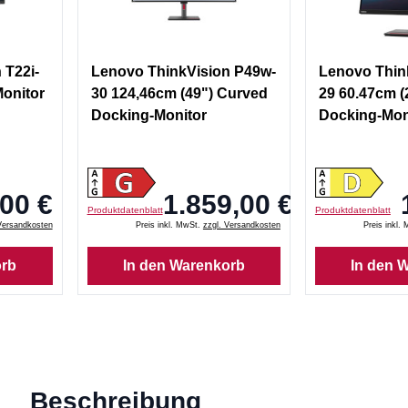
 T22i-
Lenovo ThinkVision P49w-
Lenovo Thin
Monitor
30 124,46cm (49") Curved
29 60.47cm (
Docking-Monitor
Docking-Mon
00 €
1.859,00 €
Produktdatenblatt
Produktdatenblatt
Versandkosten
Preis inkl. MwSt.
zzgl. Versandkosten
Preis inkl.
orb
In den Warenkorb
In den 
Beschreibung