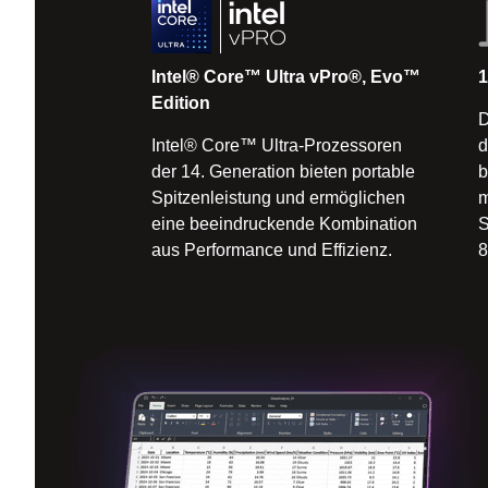
Intel® Core™ Ultra vPro®, Evo™
1
Edition
D
Intel® Core™ Ultra-Prozessoren
d
der 14. Generation bieten portable
b
Spitzenleistung und ermöglichen
m
eine beeindruckende Kombination
S
aus Performance und Effizienz.