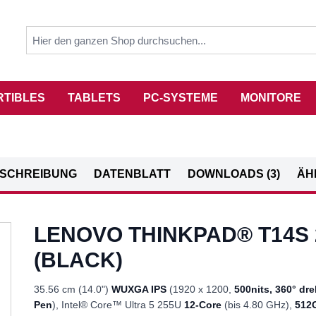
RTIBLES
TABLETS
PC-SYSTEME
MONITORE
SCHREIBUNG
DATENBLATT
DOWNLOADS (3)
ÄH
LENOVO THINKPAD® T14S 
(BLACK)
35.56 cm (14.0")
WUXGA IPS
(1920 x 1200,
500nits, 360° dr
Pen
), Intel® Core™ Ultra 5 255U
12-Core
(bis 4.80 GHz),
512