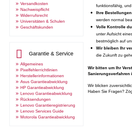
Versandkosten
funktionsfähig, un
Nachweispflicht
Ihre Bestellungen
Widerrufsrecht
werden normal bear
Universitäten & Schulen
Volle Kontrolle 
Geschäftskunden
unter Aufsicht ein
bestmöglich auf un
Wir bleiben Ihr ve
Garantie & Service
die Zukunft zu geh
Allgemeines
Wir bitten um Ihr Ver
Pixelfehlerrichtlinien
Sanierungsverfahren 
Herstellerinformationen
Asus Garantieabwicklung
Wir blicken zuversichtl
HP Garantieabwicklung
Haben Sie Fragen? Zöge
Lenovo Garantieabwicklung
Rücksendungen
Lenovo Garantieregistrierung
Lenovo Services Guide
Motorola Garantieabwicklung