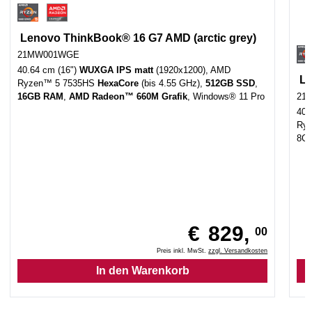
Lenovo ThinkBook® 16 G7 AMD (arctic grey)
21MW001WGE
40.64 cm (16")
WUXGA IPS matt
(1920x1200), AMD
Le
Ryzen™ 5 7535HS
HexaCore
(bis 4.55 GHz),
512GB SSD
,
16GB RAM
,
AMD Radeon™ 660M Grafik
, Windows® 11 Pro
21
40.
Ry
8G
€
829,
00
Preis inkl. MwSt.
zzgl. Versandkosten