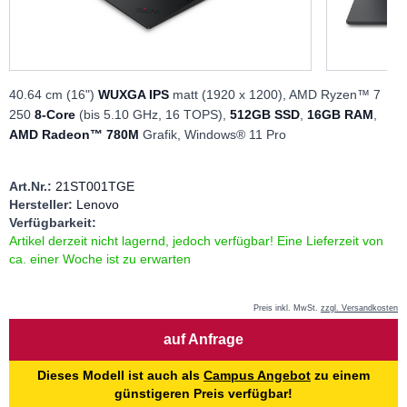
40.64 cm (16")
WUXGA IPS
matt (1920 x 1200),
AMD Ryzen™ 7
250
8-Core
(bis 5.10 GHz, 16 TOPS),
512GB SSD
,
16GB RAM
,
AMD Radeon™ 780M
Grafik, Windows® 11 Pro
Art.Nr.:
21ST001TGE
Hersteller:
Lenovo
Verfügbarkeit:
Artikel derzeit nicht lagernd, jedoch verfügbar! Eine Lieferzeit von
ca. einer Woche ist zu erwarten
Preis inkl. MwSt.
zzgl. Versandkosten
Menge
auf Anfrage
Dieses Modell ist auch als
Campus Angebot
zu einem
günstigeren Preis verfügbar!