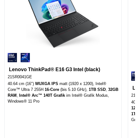
Lenovo ThinkPad® E16 G3 Intel (black)
21SR0041GE
40.64 cm (16")
WUXGA IPS
matt (1920 x 1200), Intel®
Le
Core™ Ultra 7 255H
16-Core
(bis 5.10 GHz),
1TB SSD
,
32GB
RAM
,
Intel® Arc™ 140T Grafik
im Intel® Grafik Modus,
21
Windows® 11 Pro
40.
12
1T
Gra