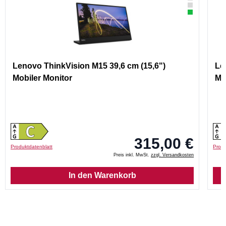
Lenovo ThinkVision M15 39,6 cm (15,6")
Le
Mobiler Monitor
Mo
315,00 €
Produktdatenblatt
Produ
Preis inkl. MwSt.
zzgl. Versandkosten
In den Warenkorb