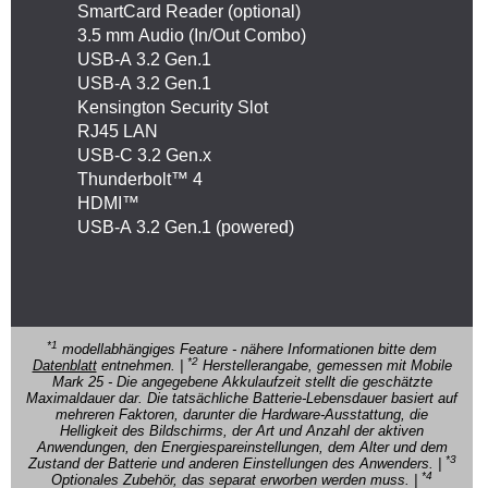
SmartCard Reader (optional)
3.5 mm Audio (In/Out Combo)
USB-A 3.2 Gen.1
USB-A 3.2 Gen.1
Kensington Security Slot
RJ45 LAN
USB-C 3.2 Gen.x
Thunderbolt™ 4
HDMI™
USB-A 3.2 Gen.1 (powered)
*1
modellabhängiges Feature - nähere Informationen bitte dem
*2
Datenblatt
entnehmen. |
Herstellerangabe, gemessen mit Mobile
Mark 25 - Die angegebene Akkulaufzeit stellt die geschätzte
Maximaldauer dar. Die tatsächliche Batterie-Lebensdauer basiert auf
mehreren Faktoren, darunter die Hardware-Ausstattung, die
Helligkeit des Bildschirms, der Art und Anzahl der aktiven
Anwendungen, den Energiespareinstellungen, dem Alter und dem
*3
Zustand der Batterie und anderen Einstellungen des Anwenders. |
*4
Optionales Zubehör, das separat erworben werden muss. |