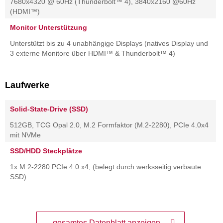
7680x4320 @ 60Hz (Thunderbolt™ 4), 3840x2160 @60Hz
(HDMI™)
Monitor Unterstützung
Unterstützt bis zu 4 unabhängige Displays (natives Display und
3 externe Monitore über HDMI™ & Thunderbolt™ 4)
Laufwerke
Solid-State-Drive (SSD)
512GB, TCG Opal 2.0, M.2 Formfaktor (M.2-2280), PCIe 4.0x4
mit NVMe
SSD/HDD Steckplätze
1x M.2-2280 PCIe 4.0 x4, (belegt durch werksseitig verbaute
SSD)
gesamtes Datenblatt anzeigen