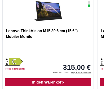
Lenovo ThinkVision M15 39,6 cm (15,6")
Le
Mobiler Monitor
Mo
315,00 €
Produktdatenblatt
Produ
Preis inkl. MwSt.
zzgl. Versandkosten
In den Warenkorb