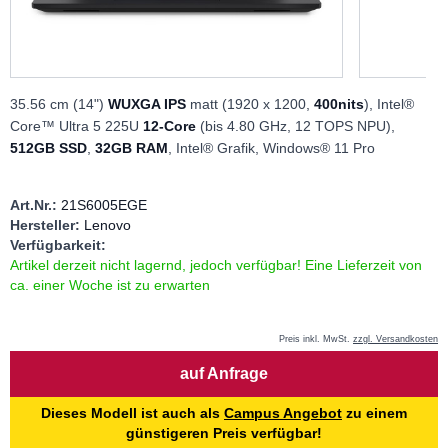
35.56 cm (14")
WUXGA IPS
matt (1920 x 1200,
400nits
), Intel®
Core™ Ultra 5 225U
12-Core
(bis 4.80 GHz, 12 TOPS NPU),
512GB SSD
,
32GB RAM
, Intel® Grafik, Windows® 11 Pro
Art.Nr.:
21S6005EGE
Hersteller:
Lenovo
Verfügbarkeit:
Artikel derzeit nicht lagernd, jedoch verfügbar! Eine Lieferzeit von
ca. einer Woche ist zu erwarten
Preis inkl. MwSt.
zzgl. Versandkosten
Menge
auf Anfrage
Dieses Modell ist auch als
Campus Angebot
zu einem
günstigeren Preis verfügbar!