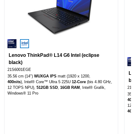
Lenovo ThinkPad® L14 G6 Intel (eclipse
black)
21S6001EGE
Le
35.56 cm (14")
WUXGA IPS
matt (1920 x 1200,
bl
400nits
), Intel® Core™ Ultra 5 225U
12-Core
(bis 4.80 GHz,
12 TOPS NPU),
512GB SSD
,
16GB RAM
, Intel® Grafik,
21
Windows® 11 Pro
35.
400
12
4G