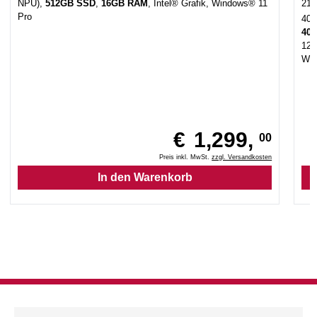
NPU),
512GB SSD
,
16GB RAM
, Intel® Grafik, Windows® 11
21
Pro
40.
400
12
Win
€
1,299,
00
Preis inkl. MwSt.
zzgl. Versandkosten