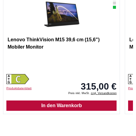
Lenovo ThinkVision M15 39,6 cm (15,6")
Le
Mobiler Monitor
Mo
315,00 €
Produktdatenblatt
Produ
Preis inkl. MwSt.
zzgl. Versandkosten
In den Warenkorb