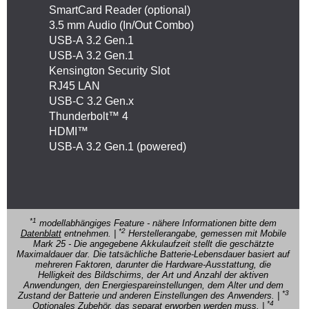
SmartCard Reader (optional)
3.5 mm Audio (In/Out Combo)
USB-A 3.2 Gen.1
USB-A 3.2 Gen.1
Kensington Security Slot
RJ45 LAN
USB-C 3.2 Gen.x
Thunderbolt™ 4
HDMI™
USB-A 3.2 Gen.1 (powered)
*1
modellabhängiges Feature - nähere Informationen bitte dem
*2
Datenblatt
entnehmen. |
Herstellerangabe, gemessen mit Mobile
Mark 25 - Die angegebene Akkulaufzeit stellt die geschätzte
Maximaldauer dar. Die tatsächliche Batterie-Lebensdauer basiert auf
mehreren Faktoren, darunter die Hardware-Ausstattung, die
Helligkeit des Bildschirms, der Art und Anzahl der aktiven
Anwendungen, den Energiespareinstellungen, dem Alter und dem
*3
Zustand der Batterie und anderen Einstellungen des Anwenders. |
*4
Optionales Zubehör, das separat erworben werden muss. |