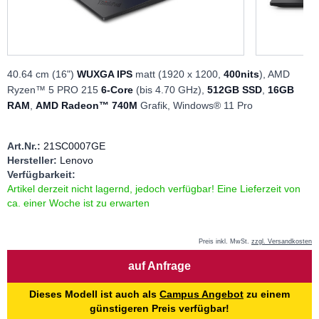
40.64 cm (16")
WUXGA IPS
matt (1920 x 1200,
400nits
), AMD
Ryzen™ 5 PRO 215
6-Core
(bis 4.70 GHz),
512GB SSD
,
16GB
RAM
,
AMD Radeon™ 740M
Grafik, Windows® 11 Pro
Art.Nr.:
21SC0007GE
Hersteller:
Lenovo
Verfügbarkeit:
Artikel derzeit nicht lagernd, jedoch verfügbar! Eine Lieferzeit von
ca. einer Woche ist zu erwarten
Preis inkl. MwSt.
zzgl. Versandkosten
Menge
auf Anfrage
Dieses Modell ist auch als
Campus Angebot
zu einem
günstigeren Preis verfügbar!