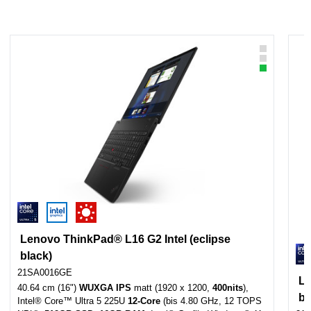
Lenovo ThinkPad® L16 G2 Intel (eclipse
black)
21SA0016GE
Le
40.64 cm (16")
WUXGA IPS
matt (1920 x 1200,
400nits
),
bl
Intel® Core™ Ultra 5 225U
12-Core
(bis 4.80 GHz, 12 TOPS