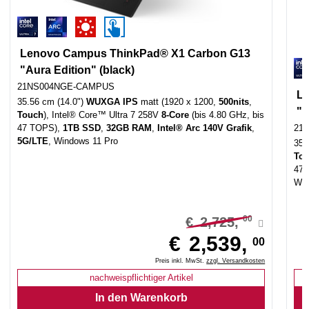
Lenovo Campus ThinkPad® X1 Carbon G13
"Aura Edition" (black)
21NS004NGE-CAMPUS
L
35.56 cm (14.0")
WUXGA IPS
matt (1920 x 1200,
500nits
,
"A
Touch
), Intel® Core™ Ultra 7 258V
8-Core
(bis 4.80 GHz, bis
47 TOPS),
1TB SSD
,
32GB RAM
,
Intel® Arc 140V Grafik
,
21
5G/LTE
, Windows 11 Pro
35.
To
47
Win
00
€
2,725,
€
2,539,
00
Preis inkl. MwSt.
zzgl. Versandkosten
nachweispflichtiger Artikel