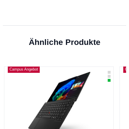
Ähnliche Produkte
Campus Angebot
C