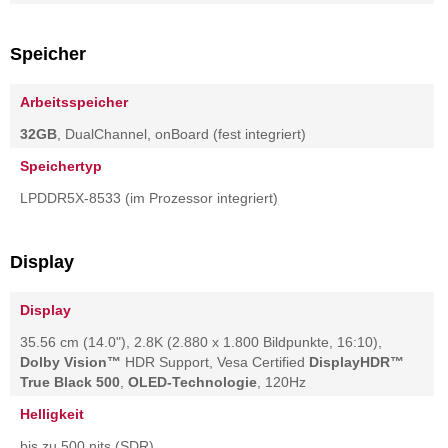
Speicher
Arbeitsspeicher
32GB
, DualChannel, onBoard (fest integriert)
Speichertyp
LPDDR5X-8533 (im Prozessor integriert)
Display
Display
35.56 cm (14.0"), 2.8K (2.880 x 1.800 Bildpunkte, 16:10),
Dolby Vision™
HDR Support, Vesa Certified
DisplayHDR™
True Black 500
,
OLED-Technologie
, 120Hz
Helligkeit
bis zu 500 nits (SDR)