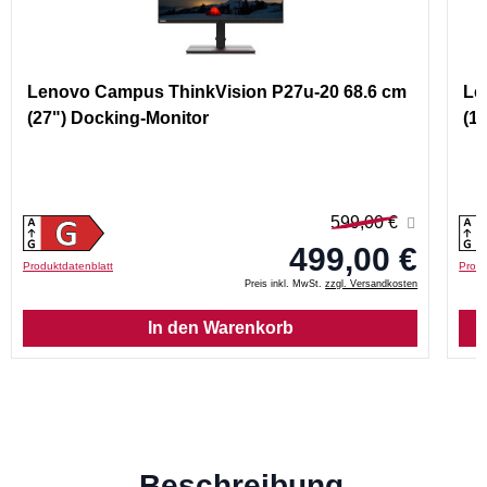
Lenovo Campus ThinkVision P27u-20 68.6 cm
Le
(27") Docking-Monitor
(1
599,00 €
499,00 €
Produktdatenblatt
Produ
Preis inkl. MwSt.
zzgl. Versandkosten
In den Warenkorb
Beschreibung