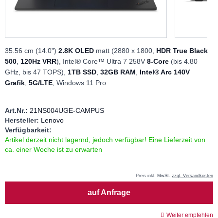
35.56 cm (14.0")
2.8K OLED
matt (2880 x 1800,
HDR True Black
500
,
120Hz VRR
), Intel® Core™ Ultra 7 258V
8-Core
(bis 4.80
GHz, bis 47 TOPS),
1TB SSD
,
32GB RAM
,
Intel® Arc 140V
Grafik
,
5G/LTE
, Windows 11 Pro
Art.Nr.:
21NS004UGE-CAMPUS
Hersteller:
Lenovo
Verfügbarkeit:
Artikel derzeit nicht lagernd, jedoch verfügbar! Eine Lieferzeit von
ca. einer Woche ist zu erwarten
Preis inkl. MwSt.
zzgl. Versandkosten
Menge
auf Anfrage
Weiter empfehlen