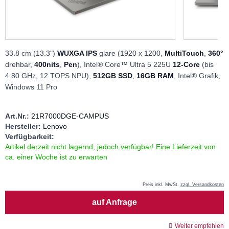
33.8 cm (13.3")
WUXGA IPS
glare (1920 x 1200,
MultiTouch
,
360°
drehbar,
400nits
,
Pen
), Intel® Core™ Ultra 5 225U
12-Core
(bis
4.80 GHz, 12 TOPS NPU),
512GB SSD
,
16GB RAM
,
Intel® Grafik,
Windows 11 Pro
Art.Nr.:
21R7000DGE-CAMPUS
Hersteller:
Lenovo
Verfügbarkeit:
Artikel derzeit nicht lagernd, jedoch verfügbar! Eine Lieferzeit von
ca. einer Woche ist zu erwarten
Preis inkl. MwSt.
zzgl. Versandkosten
Menge
auf Anfrage
Weiter empfehlen