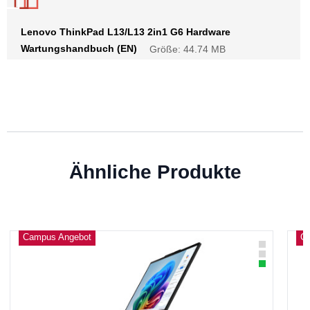
Lenovo ThinkPad L13/L13 2in1 G6 Hardware
Wartungshandbuch (EN)
Größe: 44.74 MB
Ähnliche Produkte
Campus Angebot
C