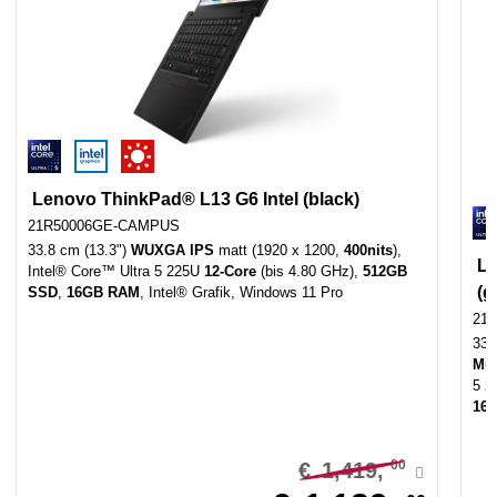
Lenovo ThinkPad® L13 G6 Intel (black)
21R50006GE-CAMPUS
33.8 cm (13.3")
WUXGA IPS
matt (1920 x 1200,
400nits
),
Le
Intel® Core™ Ultra 5 225U
12-Core
(bis 4.80 GHz),
512GB
(g
SSD
,
16GB RAM
,
Intel® Grafik, Windows 11 Pro
21
33.
Mul
5 
16
00
€
1,419,