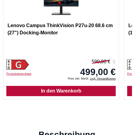
Lenovo Campus ThinkVision P27u-20 68.6 cm
Le
(27") Docking-Monitor
(1
599,00 €
499,00 €
Produktdatenblatt
Produ
Preis inkl. MwSt.
zzgl. Versandkosten
In den Warenkorb
Beschreibung